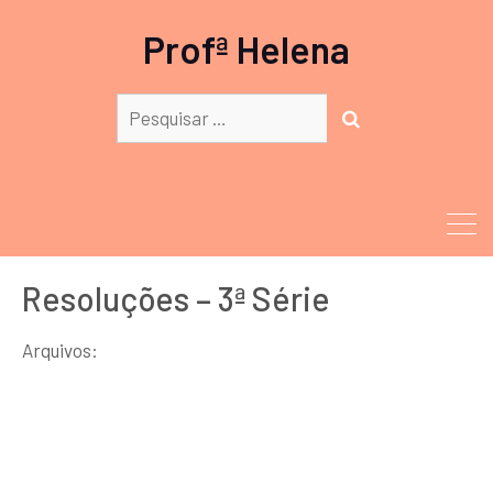
Profª Helena
Procurar:
PESQUISAR
Resoluções – 3ª Série
Arquivos: